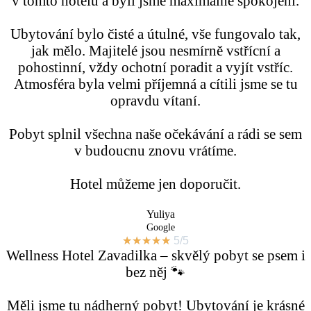
v tomto hotelu a byli jsme maximálně spokojeni.
Ubytování bylo čisté a útulné, vše fungovalo tak,
jak mělo. Majitelé jsou nesmírně vstřícní a
pohostinní, vždy ochotní poradit a vyjít vstříc.
Atmosféra byla velmi příjemná a cítili jsme se tu
opravdu vítaní.
Pobyt splnil všechna naše očekávání a rádi se sem
v budoucnu znovu vrátíme.
Hotel můžeme jen doporučit.
Yuliya
Google
★
★
★
★
★
5/5
Wellness Hotel Zavadilka – skvělý pobyt se psem i
bez něj 🐾
Měli jsme tu nádherný pobyt! Ubytování je krásné