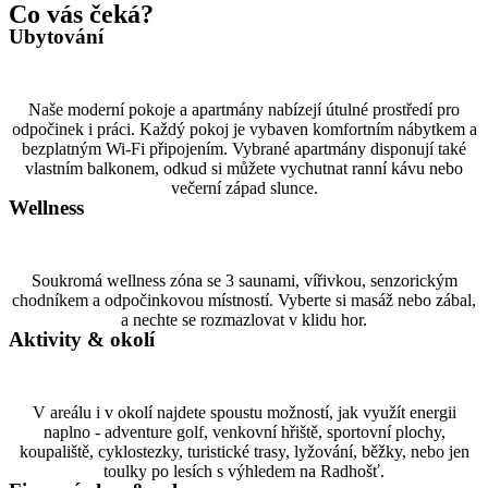
Co vás čeká?
Ubytování
Naše moderní pokoje a apartmány nabízejí útulné prostředí pro
odpočinek i práci. Každý pokoj je vybaven komfortním nábytkem a
bezplatným Wi-Fi připojením. Vybrané apartmány disponují také
vlastním balkonem, odkud si můžete vychutnat ranní kávu nebo
večerní západ slunce.
Wellness
Soukromá wellness zóna se 3 saunami, vířivkou, senzorickým
chodníkem a odpočinkovou místností. Vyberte si masáž nebo zábal,
a nechte se rozmazlovat v klidu hor.
Aktivity & okolí
V areálu i v okolí najdete spoustu možností, jak využít energii
naplno - adventure golf, venkovní hřiště, sportovní plochy,
koupaliště, cyklostezky, turistické trasy, lyžování, běžky, nebo jen
toulky po lesích s výhledem na Radhošť.