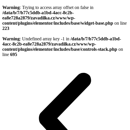
Warning
: Trying to access array offset on false in
/data/b/7/b77c5ddb-a1bd-4acc-8c2b-
ea8e728a2879/zavadilka.cz/www/wp-
content/plugins/elementor/includes/base/widget-base.php
on line
223
Warning
: Undefined array key -1 in
/data/b/7/b77c5ddb-a1bd-
4acc-8c2b-ea8e728a2879/zavadilka.cz/www/wp-
content/plugins/elementor/includes/base/controls-stack.php
on
line
695