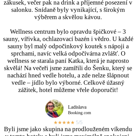
zákusek, večer pak na drink a příjemné posezení v
salonku. Snídaně byly vynikající, s širokým
výběrem a skvělou kávou.
Wellness centrum bylo opravdu špičkové – 3
sauny, vířivka, ochlazovací bazén i vědro. U každé
sauny byl malý odpočinkový koutek s nápoji a
sprchami, navíc velká odpočívárna zvlášť. O
wellness se starala paní Katka, která je naprosto
skvělá! Na večeři jsme zamířili do Šenku, který se
nachází hned vedle hotelu, a zde nelze šlápnout
vedle – jídlo bylo výborné. Celkově úžasný
zážitek, hotel můžeme vřele doporučit!
Ladislava
Booking.com
★
★
★
★
★
5/5
Byli jsme jako skupina na prodlouženém víkendu