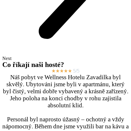
Next
Co říkají naši hosté?
★
★
★
★
★
5/5
Náš pobyt ve Wellness Hotelu Zavadilka byl
skvělý. Ubytováni jsme byli v apartmánu, který
byl čistý, velmi dobře vybavený a krásně zařízený.
Jeho poloha na konci chodby v rohu zajistila
absolutní klid.
Personál byl naprosto úžasný – ochotný a vždy
nápomocný. Během dne jsme využili bar na kávu a