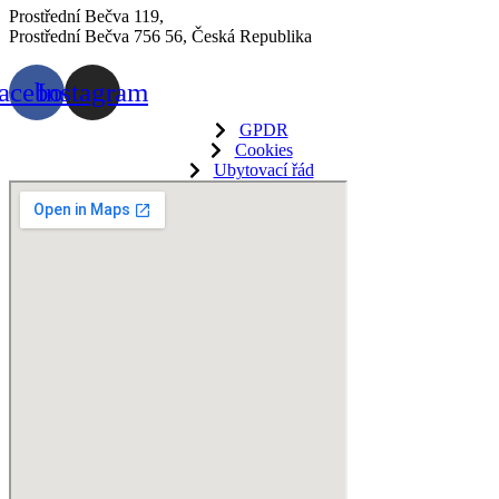
Prostřední Bečva 119,
Prostřední Bečva 756 56, Česká Republika
acebook
Instagram
GPDR
Cookies
Ubytovací řád