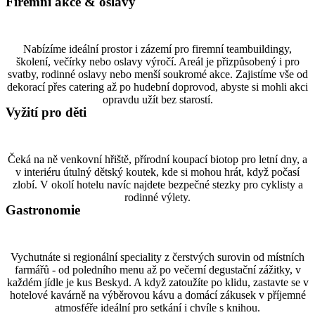
Firemní akce & oslavy
Nabízíme ideální prostor i zázemí pro firemní teambuildingy,
školení, večírky nebo oslavy výročí. Areál je přizpůsobený i pro
svatby, rodinné oslavy nebo menší soukromé akce. Zajistíme vše od
dekorací přes catering až po hudební doprovod, abyste si mohli akci
opravdu užít bez starostí.
Vyžití pro děti
Čeká na ně venkovní hřiště, přírodní koupací biotop pro letní dny, a
v interiéru útulný dětský koutek, kde si mohou hrát, když počasí
zlobí. V okolí hotelu navíc najdete bezpečné stezky pro cyklisty a
rodinné výlety.
Gastronomie
Vychutnáte si regionální speciality z čerstvých surovin od místních
farmářů - od poledního menu až po večerní degustační zážitky, v
každém jídle je kus Beskyd. A když zatoužíte po klidu, zastavte se v
hotelové kavárně na výběrovou kávu a domácí zákusek v příjemné
atmosféře ideální pro setkání i chvíle s knihou.