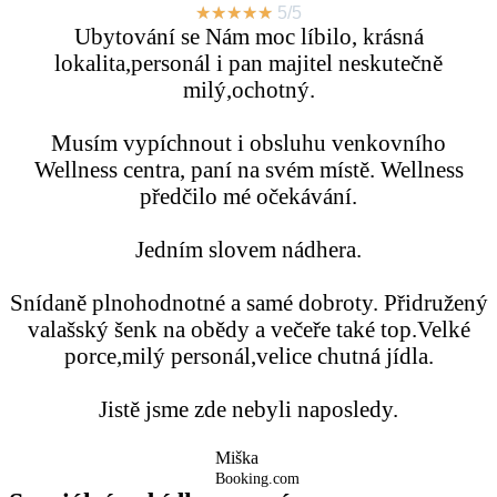
★
★
★
★
★
5/5
Ubytování se Nám moc líbilo, krásná
lokalita,personál i pan majitel neskutečně
milý,ochotný.
Musím vypíchnout i obsluhu venkovního
Wellness centra, paní na svém místě. Wellness
předčilo mé očekávání.
Jedním slovem nádhera.
Snídaně plnohodnotné a samé dobroty. Přidružený
valašský šenk na obědy a večeře také top.Velké
porce,milý personál,velice chutná jídla.
Jistě jsme zde nebyli naposledy.
Miška
Booking.com