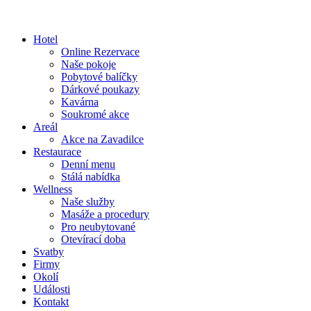
Hotel
Online Rezervace
Naše pokoje
Pobytové balíčky
Dárkové poukazy
Kavárna
Soukromé akce
Areál
Akce na Zavadilce
Restaurace
Denní menu
Stálá nabídka
Wellness
Naše služby
Masáže a procedury
Pro neubytované
Otevírací doba
Svatby
Firmy
Okolí
Události
Kontakt