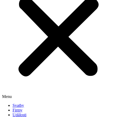
Menu
Svatby
Firmy
Události