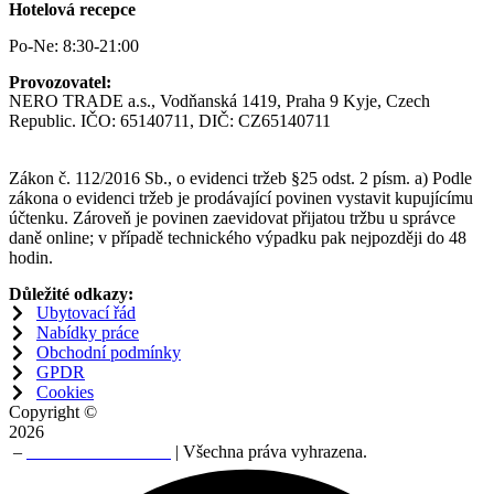
Hotelová recepce
Po-Ne: 8:30-21:00
Provozovatel:
NERO TRADE a.s., Vodňanská 1419, Praha 9 Kyje, Czech
Republic. IČO: 65140711, DIČ: CZ65140711
Zákon č. 112/2016 Sb., o evidenci tržeb §25 odst. 2 písm. a) Podle
zákona o evidenci tržeb je prodávající povinen vystavit kupujícímu
účtenku. Zároveň je povinen zaevidovat přijatou tržbu u správce
daně online; v případě technického výpadku pak nejpozději do 48
hodin.
Důležité odkazy:
Ubytovací řád
Nabídky práce
Obchodní podmínky
GPDR
Cookies
Copyright ©
2026
–
NERO TRADE a.s
| Všechna práva vyhrazena.