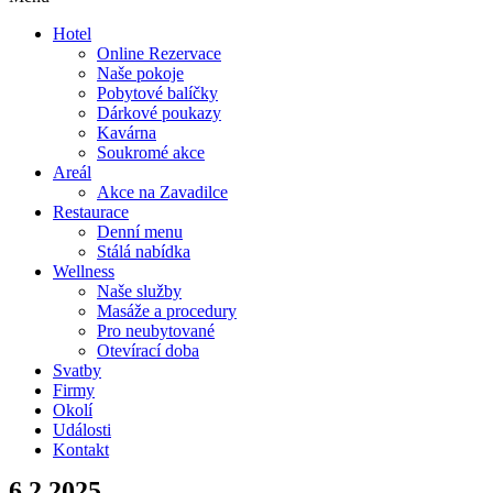
Hotel
Online Rezervace
Naše pokoje
Pobytové balíčky
Dárkové poukazy
Kavárna
Soukromé akce
Areál
Akce na Zavadilce
Restaurace
Denní menu
Stálá nabídka
Wellness
Naše služby
Masáže a procedury
Pro neubytované
Otevírací doba
Svatby
Firmy
Okolí
Události
Kontakt
6.2.2025