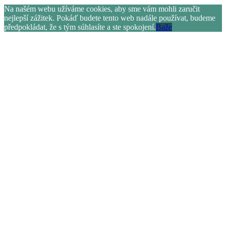
Na našém webu užíváme cookies, aby sme vám mohli zaručit
nejlepší zážitek. Pokáď budete tento web nadále používat, budeme
předpokládat, že s tým súhlasíte a ste spokojení.
Baže