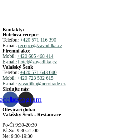
Kontakty:
Hotelová recepce
Telefon:
+420 571 116 390
E-mail:
recepce@zavadilka.cz
Firemní akce
Mobil:
+420 605 468 414
E-mail:
hotel@zavadilka.cz
Valašský Šenk
Telefon:
+420 571 643 040
Mobil:
+420 723 532 615
E-mail:
zavadilka@nerotrade.cz
Sledujte nás:
acebook
Instagram
Otevírací doba:
Valašský Šenk - Restaurace
Po-Čt 9:30-20:30
Pá-So: 9:30-21:00
Ne: 9:30-19:30