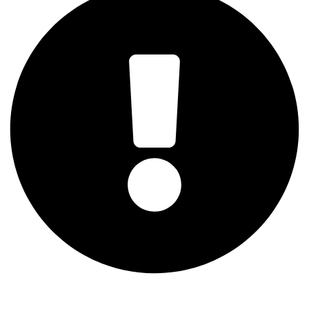
Letní akce více informací
zde
.