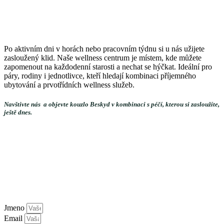
Po aktivním dni v horách nebo pracovním týdnu si u nás užijete
zasloužený klid. Naše wellness centrum je místem, kde můžete
zapomenout na každodenní starosti a nechat se hýčkat. Ideální pro
páry, rodiny i jednotlivce, kteří hledají kombinaci příjemného
ubytování a prvotřídních wellness služeb.
Navštivte nás a objevte kouzlo Beskyd v kombinaci s péčí, kterou si zasloužíte,
ještě dnes.
Otevírací doba:
Po-Ne 13:30 – 21:00
Pozor!
Děti do 13 let pouze do 16:00.
Jmeno
Email