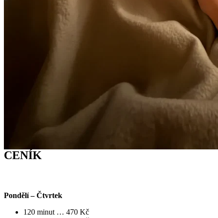
CENÍK
NEUBYTOVANÍ HOSTÉ – DOSPĚLÍ (13:30 – 21:00)
Pondělí – Čtvrtek
120 minut … 470 Kč