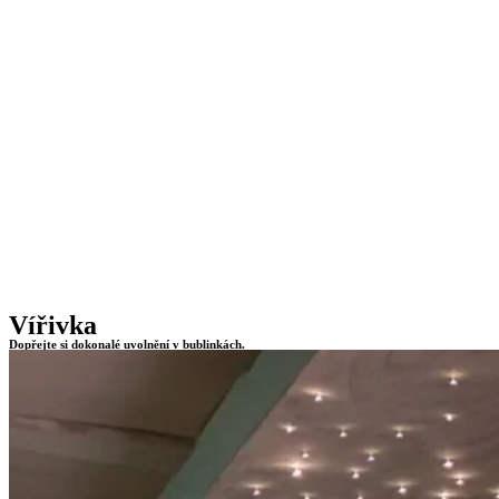
Vířivka
Dopřejte si dokonalé uvolnění v bublinkách.