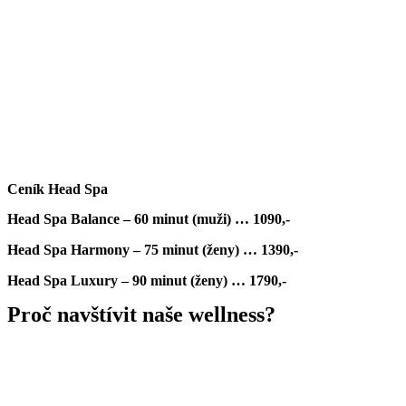
Ceník Head Spa
Head Spa Balance – 60 minut (muži) … 1090,-
Head Spa Harmony – 75 minut (ženy) … 1390,-
Head Spa Luxury – 90 minut (ženy) … 1790,-
Proč navštívit naše wellness?
Naše wellness centrum v Hotelu Zavadilka je ideálním místem pro načerpání
nové energie a regeneraci těla i mysli. V malebném prostředí Beskyd jsme
pro vás připravili komplexní zážitek plný relaxace a pohody.