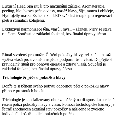
Luxusní Head Spa rituál pro maximální zážitek. Aromaterapie,
peeling, hloubková péče o vlasy, masáž hlavy, šíje, ramen i obličeje,
Hydrojelly maska Esthemax a LED světelná terapie pro regeneraci
pleti a stimulaci kolagenu.
Exkluzivní harmonizace těla, vlasů i mysli – zážitek, který se stává
rituálem. Součástí je základní foukaní, bez finální úpravy účesu.
Head Spa Balance – 60 minut (muži)
Rituál stvořený pro muže. Čištění pokožky hlavy, relaxační masáž a
výživa vlasů pro uvolnění napětí a podporu růstu vlasů. Dopřejte si
pravidelný rituál pro obnovu energie a zdraví vlasů. Součástí je
základní foukaní, bez finální úpravy účesu.
Trichologie & péče o pokožku hlavy
Dopřejte si během svého pobytu odbornou péči o pokožku hlavy
přímo v prostorách hotelu.
Trichologie je specializovaný obor zaměřený na diagnostiku a cílené
řešení potíží pokožky hlavy a vlasů. Pomocí trichologické kamery je
šetrně zhodnocen aktuální stav pokožky a následně je zvoleno
individuální ošetření dle konkrétních potřeb.