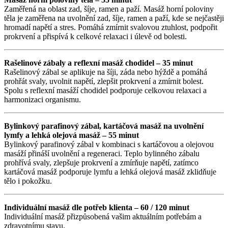
Zaměřená na oblast zad, šíje, ramen a paží. Masáž horní poloviny
těla je zaměřena na uvolnění zad, šíje, ramen a paží, kde se nejčastěji
hromadí napětí a stres. Pomáhá zmírnit svalovou ztuhlost, podpořit
prokrvení a přispívá k celkové relaxaci i úlevě od bolesti.
Rašelinové zábaly a reflexní masáž chodidel – 35 minut
Rašelinový zábal se aplikuje na šíji, záda nebo hýždě a pomáhá
prohřát svaly, uvolnit napětí, zlepšit prokrvení a zmírnit bolest.
Spolu s reflexní masáží chodidel podporuje celkovou relaxaci a
harmonizaci organismu.
Bylinkový parafinový zábal, kartáčová masáž na uvolnění
lymfy a lehká olejová masáž – 55 minut
Bylinkový parafinový zábal v kombinaci s kartáčovou a olejovou
masáží přináší uvolnění a regeneraci. Teplo bylinného zábalu
prohřívá svaly, zlepšuje prokrvení a zmírňuje napětí, zatímco
kartáčová masáž podporuje lymfu a lehká olejová masáž zklidňuje
tělo i pokožku.
Individuální masáž dle potřeb klienta – 60 / 120 minut
Individuální masáž přizpůsobená vašim aktuálním potřebám a
zdravotnímu stavu.