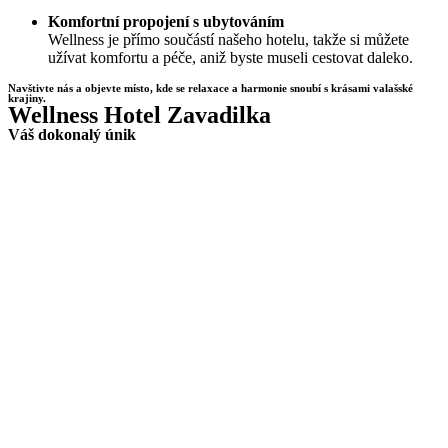
Komfortní propojení s ubytováním
Wellness je přímo součástí našeho hotelu, takže si můžete
užívat komfortu a péče, aniž byste museli cestovat daleko.
Navštivte nás a objevte místo, kde se relaxace a harmonie snoubí s krásami valašské
krajiny.
Wellness Hotel Zavadilka
Váš dokonalý únik