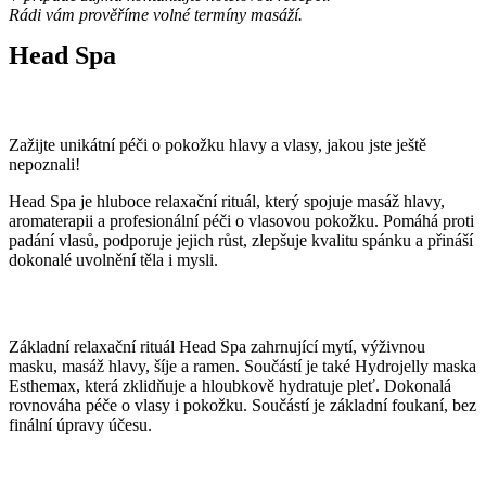
Rádi vám prověříme volné termíny masáží.
Head Spa
Odpočinek začíná u kořínků
Zažijte unikátní péči o pokožku hlavy a vlasy, jakou jste ještě
nepoznali!
Head Spa je hluboce relaxační rituál, který spojuje masáž hlavy,
aromaterapii a profesionální péči o vlasovou pokožku. Pomáhá proti
padání vlasů, podporuje jejich růst, zlepšuje kvalitu spánku a přináší
dokonalé uvolnění těla i mysli.
Head Spa Harmony – 75 minut (ženy)
Základní relaxační rituál Head Spa zahrnující mytí, výživnou
masku, masáž hlavy, šíje a ramen. Součástí je také Hydrojelly maska
Esthemax, která zklidňuje a hloubkově hydratuje pleť. Dokonalá
rovnováha péče o vlasy i pokožku. Součástí je základní foukaní, bez
finální úpravy účesu.
Head Spa Luxury – 90 minut (ženy)