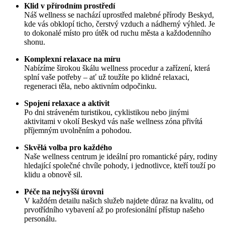
Klid v přírodním prostředí
Náš wellness se nachází uprostřed malebné přírody Beskyd,
kde vás obklopí ticho, čerstvý vzduch a nádherný výhled. Je
to dokonalé místo pro útěk od ruchu města a každodenního
shonu.
Komplexní relaxace na míru
Nabízíme širokou škálu wellness procedur a zařízení, která
splní vaše potřeby – ať už toužíte po klidné relaxaci,
regeneraci těla, nebo aktivním odpočinku.
Spojení relaxace a aktivit
Po dni stráveném turistikou, cyklistikou nebo jinými
aktivitami v okolí Beskyd vás naše wellness zóna přivítá
příjemným uvolněním a pohodou.
Skvělá volba pro každého
Naše wellness centrum je ideální pro romantické páry, rodiny
hledající společné chvíle pohody, i jednotlivce, kteří touží po
klidu a obnově sil.
Péče na nejvyšší úrovni
V každém detailu našich služeb najdete důraz na kvalitu, od
prvotřídního vybavení až po profesionální přístup našeho
personálu.