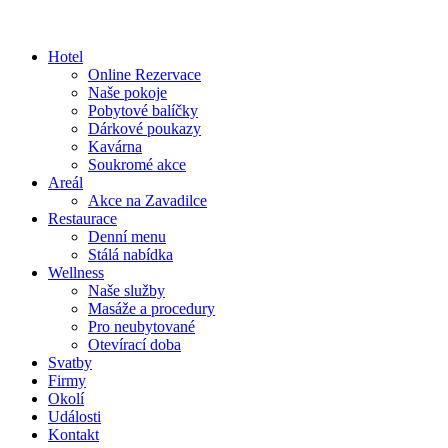
Hotel
Online Rezervace
Naše pokoje
Pobytové balíčky
Dárkové poukazy
Kavárna
Soukromé akce
Areál
Akce na Zavadilce
Restaurace
Denní menu
Stálá nabídka
Wellness
Naše služby
Masáže a procedury
Pro neubytované
Otevírací doba
Svatby
Firmy
Okolí
Události
Kontakt