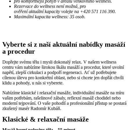
pro komfortnější pohyb v areálu venkovního wellness.
Rezervace do wellness není možná, pro
ověření aktuální kapacity volejte na +420 571 116 390.
Maximální kapacita wellness: 35 osob.
Důležitá informace: od 16:00 je wellness výhradně pro osoby starší 13 let, děti mladší 13 let
mohou wellness využít v čase 13:30-16:00 za doprovodu dospělé osoby.
Vyberte si z naší aktuální nabídky masáží
a procedur
Dopřejte svému tělu i mysli dokonalý relax. V našem wellness
centru vám nabízíme širokou škálu masáží a procedur, které uvolní
napětí, zlepší cirkulaci a podpoří regeneraci. Ať už potřebujete
cílenou úlevu pro konkrétní oblast, nebo si chcete jen dopřát chvíli
klidu a pohody, u nás si vyberete.
Nabízíme klasické i relaxační masáže, individuální masáže na míru
vašim potřebám, rašelinové zábaly, reflexní masáž chodidel nebo
moderní tejpování. O vaše pohodlí a profesionální přístup se postará
zkušený masér Radomír Kubáň.
Klasické & relaxační masáže
Masáž horní poloviny těla – 55 minut