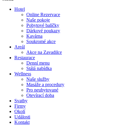
Hotel
Online Rezervace
Naše pokoje
Pobytové balíčky
Dárkové poukazy
Kavárna
Soukromé akce
Areál
Akce na Zavadilce
Restaurace
Denní menu
Stálá nabídka
Wellness
Naše služby
Masáže a procedury
Pro neubytované
Otevírací doba
Svatby
Firmy
Okolí
Události
Kontakt