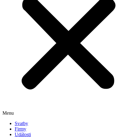
Menu
Svatby
Firmy
Události