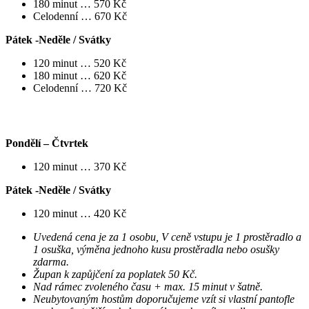
180 minut … 570 Kč
Celodenní … 670 Kč
Pátek -Neděle / Svátky
120 minut … 520 Kč
180 minut … 620 Kč
Celodenní … 720 Kč
NEUBYTOVANÍ HOSTÉ – DĚTI DO 13 LET (13:30 – 16:00)
Pondělí – Čtvrtek
120 minut … 370 Kč
Pátek -Neděle / Svátky
120 minut … 420 Kč
Uvedená cena je za 1 osobu, V ceně vstupu je 1 prostěradlo a
1 osuška, výměna jednoho kusu prostěradla nebo osušky
zdarma.
Župan k zapůjčení za poplatek 50 Kč.
Nad rámec zvoleného času + max. 15 minut v šatně.
Neubytovaným hostům doporučujeme vzít si vlastní pantofle