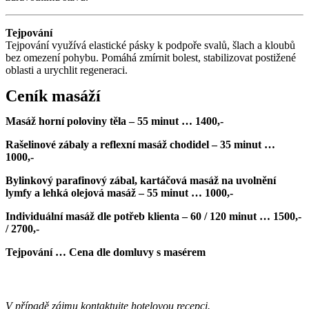
Tejpování
Tejpování využívá elastické pásky k podpoře svalů, šlach a kloubů
bez omezení pohybu. Pomáhá zmírnit bolest, stabilizovat postižené
oblasti a urychlit regeneraci.
Ceník masáží
Masáž horní poloviny těla – 55 minut … 1400,-
Rašelinové zábaly a reflexní masáž chodidel – 35 minut …
1000,-
Bylinkový parafinový zábal, kartáčová masáž na uvolnění
lymfy a lehká olejová masáž – 55 minut … 1000,-
Individuální masáž dle potřeb klienta – 60 / 120 minut … 1500,-
/ 2700,-
Tejpování … Cena dle domluvy s masérem
Masér: Radomír Kubáň
V případě zájmu kontaktujte hotelovou recepci.