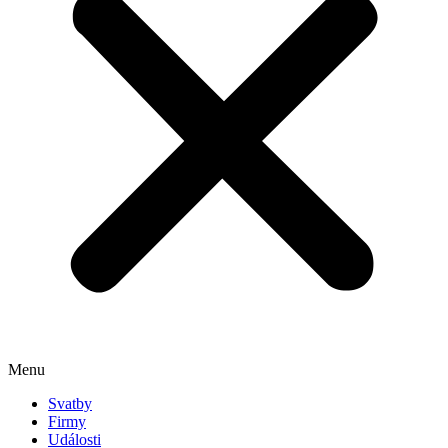
Menu
Svatby
Firmy
Události