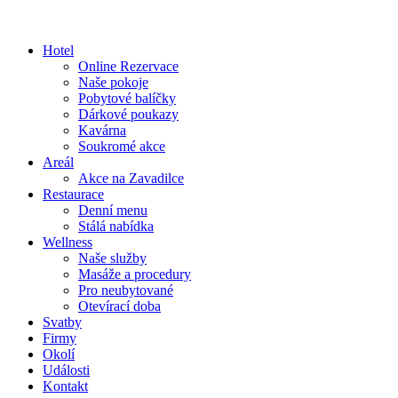
Hotel
Online Rezervace
Naše pokoje
Pobytové balíčky
Dárkové poukazy
Kavárna
Soukromé akce
Areál
Akce na Zavadilce
Restaurace
Denní menu
Stálá nabídka
Wellness
Naše služby
Masáže a procedury
Pro neubytované
Otevírací doba
Svatby
Firmy
Okolí
Události
Kontakt