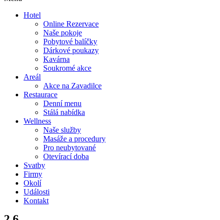
Hotel
Online Rezervace
Naše pokoje
Pobytové balíčky
Dárkové poukazy
Kavárna
Soukromé akce
Areál
Akce na Zavadilce
Restaurace
Denní menu
Stálá nabídka
Wellness
Naše služby
Masáže a procedury
Pro neubytované
Otevírací doba
Svatby
Firmy
Okolí
Události
Kontakt
2.6.