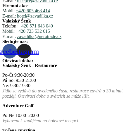
E-mail:
recepce@zavadilka.cz
Firemní akce
Mobil:
+420 605 468 414
E-mail:
hotel@zavadilka.cz
Valašský Šenk
Telefon:
+420 571 643 040
Mobil:
+420 723 532 615
E-mail:
zavadilka@nerotrade.cz
Sledujte nás:
acebook
Instagram
Otevírací doba:
Valašský Šenk - Restaurace
Po-Čt 9:30-20:30
Pá-So: 9:30-21:00
Ne: 9:30-19:30
Jídlo se vydává do uvedeného času, restaurace zavírá o 30 minut
později. Otevírací doba o svátcích se může lišit.
Adventure Golf
Po-Ne 10:00–20:00
Vybavení k zapůjčení na hotelové recepci.
Točená zmrzlina