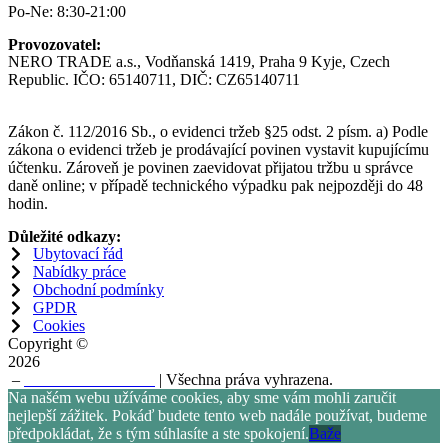
Po-Ne: 8:30-21:00
Provozovatel:
NERO TRADE a.s., Vodňanská 1419, Praha 9 Kyje, Czech
Republic. IČO: 65140711, DIČ: CZ65140711
Zákon č. 112/2016 Sb., o evidenci tržeb §25 odst. 2 písm. a) Podle
zákona o evidenci tržeb je prodávající povinen vystavit kupujícímu
účtenku. Zároveň je povinen zaevidovat přijatou tržbu u správce
daně online; v případě technického výpadku pak nejpozději do 48
hodin.
Důležité odkazy:
Ubytovací řád
Nabídky práce
Obchodní podmínky
GPDR
Cookies
Copyright ©
2026
–
NERO TRADE a.s
| Všechna práva vyhrazena.
Na našém webu užíváme cookies, aby sme vám mohli zaručit
nejlepší zážitek. Pokáď budete tento web nadále používat, budeme
předpokládat, že s tým súhlasíte a ste spokojení.
Baže