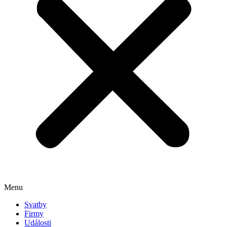
Menu
Svatby
Firmy
Události