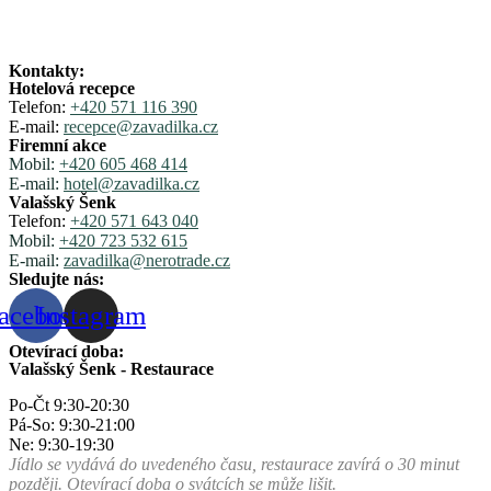
Kontakty:
Hotelová recepce
Telefon:
+420 571 116 390
E-mail:
recepce@zavadilka.cz
Firemní akce
Mobil:
+420 605 468 414
E-mail:
hotel@zavadilka.cz
Valašský Šenk
Telefon:
+420 571 643 040
Mobil:
+420 723 532 615
E-mail:
zavadilka@nerotrade.cz
Sledujte nás:
acebook
Instagram
Otevírací doba:
Valašský Šenk - Restaurace
Po-Čt 9:30-20:30
Pá-So: 9:30-21:00
Ne: 9:30-19:30
Jídlo se vydává do uvedeného času, restaurace zavírá o 30 minut
později. Otevírací doba o svátcích se může lišit.