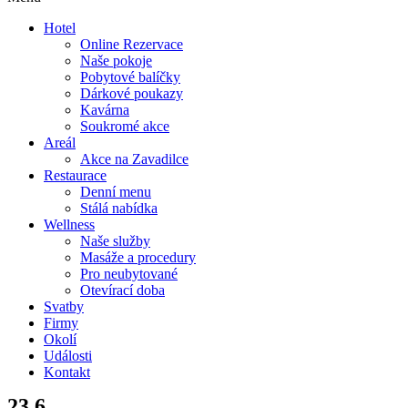
Hotel
Online Rezervace
Naše pokoje
Pobytové balíčky
Dárkové poukazy
Kavárna
Soukromé akce
Areál
Akce na Zavadilce
Restaurace
Denní menu
Stálá nabídka
Wellness
Naše služby
Masáže a procedury
Pro neubytované
Otevírací doba
Svatby
Firmy
Okolí
Události
Kontakt
23.6.