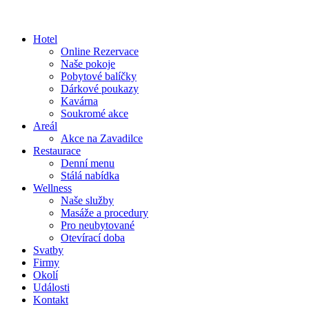
Hotel
Online Rezervace
Naše pokoje
Pobytové balíčky
Dárkové poukazy
Kavárna
Soukromé akce
Areál
Akce na Zavadilce
Restaurace
Denní menu
Stálá nabídka
Wellness
Naše služby
Masáže a procedury
Pro neubytované
Otevírací doba
Svatby
Firmy
Okolí
Události
Kontakt