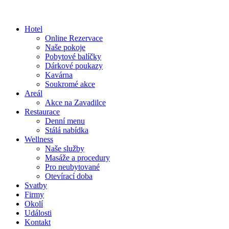
Hotel
Online Rezervace
Naše pokoje
Pobytové balíčky
Dárkové poukazy
Kavárna
Soukromé akce
Areál
Akce na Zavadilce
Restaurace
Denní menu
Stálá nabídka
Wellness
Naše služby
Masáže a procedury
Pro neubytované
Otevírací doba
Svatby
Firmy
Okolí
Události
Kontakt