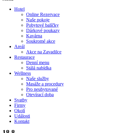
Hotel
Online Rezervace
Naše pokoje
Pobytové balíčky
Dárkové poukazy
Kavárna
Soukromé akce
Areál
Akce na Zavadilce
Restaurace
Denní menu
Stálá nabídka
Wellness
Naše služby
Masáže a procedury
Pro neubytované
Otevírací doba
Svatby
Firmy
Okolí
Události
Kontakt
18.8.