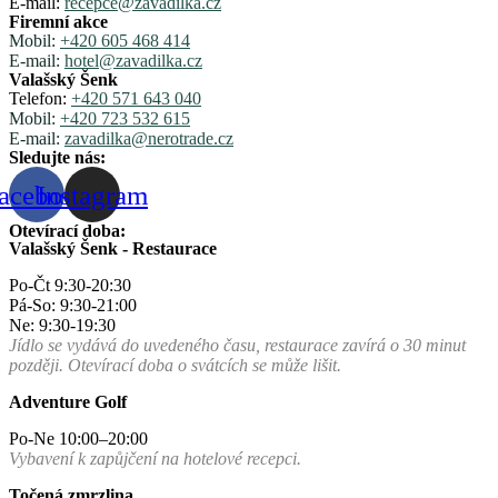
E-mail:
recepce@zavadilka.cz
Firemní akce
Mobil:
+420 605 468 414
E-mail:
hotel@zavadilka.cz
Valašský Šenk
Telefon:
+420 571 643 040
Mobil:
+420 723 532 615
E-mail:
zavadilka@nerotrade.cz
Sledujte nás:
acebook
Instagram
Otevírací doba:
Valašský Šenk - Restaurace
Po-Čt 9:30-20:30
Pá-So: 9:30-21:00
Ne: 9:30-19:30
Jídlo se vydává do uvedeného času, restaurace zavírá o 30 minut
později. Otevírací doba o svátcích se může lišit.
Adventure Golf
Po-Ne 10:00–20:00
Vybavení k zapůjčení na hotelové recepci.
Točená zmrzlina