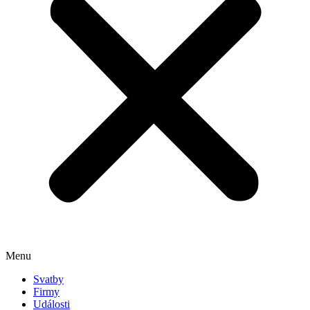
Menu
Svatby
Firmy
Události