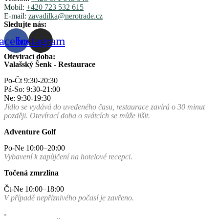
Mobil:
+420 723 532 615
E-mail:
zavadilka@nerotrade.cz
Sledujte nás:
acebook
Instagram
Otevírací doba:
Valašský Šenk - Restaurace
Po-Čt 9:30-20:30
Pá-So: 9:30-21:00
Ne: 9:30-19:30
Jídlo se vydává do uvedeného času, restaurace zavírá o 30 minut
později. Otevírací doba o svátcích se může lišit.
Adventure Golf
Po-Ne 10:00–20:00
Vybavení k zapůjčení na hotelové recepci.
Točená zmrzlina
Čt-Ne 10:00–18:00
V případě nepříznivého počasí je zavřeno.
-