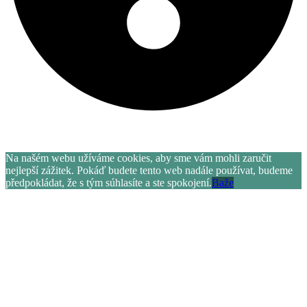
Letní akce více informací
zde
.
Na našém webu užíváme cookies, aby sme vám mohli zaručit
nejlepší zážitek. Pokáď budete tento web nadále používat, budeme
předpokládat, že s tým súhlasíte a ste spokojení.
Baže