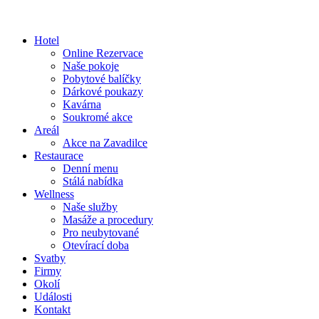
Hotel
Online Rezervace
Naše pokoje
Pobytové balíčky
Dárkové poukazy
Kavárna
Soukromé akce
Areál
Akce na Zavadilce
Restaurace
Denní menu
Stálá nabídka
Wellness
Naše služby
Masáže a procedury
Pro neubytované
Otevírací doba
Svatby
Firmy
Okolí
Události
Kontakt