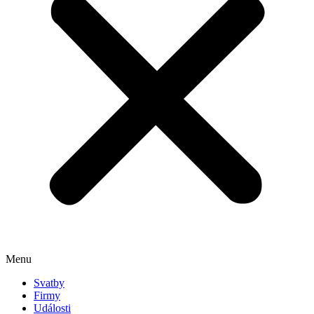
Menu
Svatby
Firmy
Události