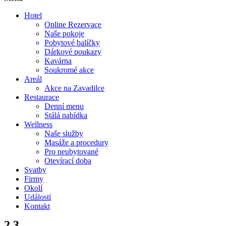
Hotel
Online Rezervace
Naše pokoje
Pobytové balíčky
Dárkové poukazy
Kavárna
Soukromé akce
Areál
Akce na Zavadilce
Restaurace
Denní menu
Stálá nabídka
Wellness
Naše služby
Masáže a procedury
Pro neubytované
Otevírací doba
Svatby
Firmy
Okolí
Události
Kontakt
2.3.