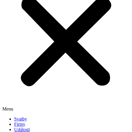
Menu
Svatby
Firmy
Události