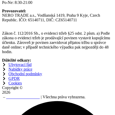
Po-Ne: 8:30-21:00
Provozovatel:
NERO TRADE a.s., Vodňanská 1419, Praha 9 Kyje, Czech
Republic. IČO: 65140711, DIČ: CZ65140711
Zákon č. 112/2016 Sb., o evidenci tržeb §25 odst. 2 písm. a) Podle
zákona o evidenci tržeb je prodávající povinen vystavit kupujícímu
účtenku. Zároveň je povinen zaevidovat přijatou tržbu u správce
daně online; v případě technického výpadku pak nejpozději do 48
hodin.
Důležité odkazy:
Ubytovací řád
Nabídky práce
Obchodní podmínky
GPDR
Cookies
Copyright ©
2026
–
NERO TRADE a.s
| Všechna práva vyhrazena.