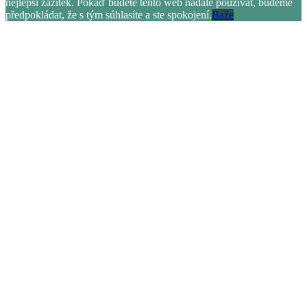
nejlepší zážitek. Pokáď budete tento web nadále používat, budeme
předpokládat, že s tým súhlasíte a ste spokojení.
Baže