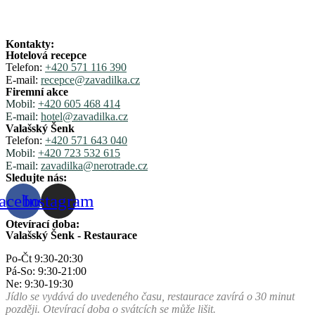
Kontakty:
Hotelová recepce
Telefon:
+420 571 116 390
E-mail:
recepce@zavadilka.cz
Firemní akce
Mobil:
+420 605 468 414
E-mail:
hotel@zavadilka.cz
Valašský Šenk
Telefon:
+420 571 643 040
Mobil:
+420 723 532 615
E-mail:
zavadilka@nerotrade.cz
Sledujte nás:
acebook
Instagram
Otevírací doba:
Valašský Šenk - Restaurace
Po-Čt 9:30-20:30
Pá-So: 9:30-21:00
Ne: 9:30-19:30
Jídlo se vydává do uvedeného času, restaurace zavírá o 30 minut
později. Otevírací doba o svátcích se může lišit.