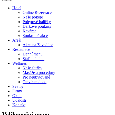
Hotel
Online Rezervace
Naše pokoje
Pobytové balíčky
Dárkové poukazy
Kavárna
Soukromé akce
Areál
Akce na Zavadilce
Restaurace
Denní menu
Stálá nabídka
Wellness
Naše služby
Masáže a procedury
Pro neubytované
Otevírací doba
Svatby
Firmy
Okolí
Události
Kontakt
Velikonoční menu