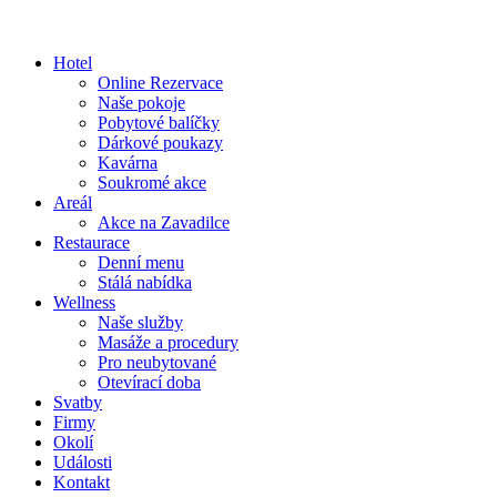
Hotel
Online Rezervace
Naše pokoje
Pobytové balíčky
Dárkové poukazy
Kavárna
Soukromé akce
Areál
Akce na Zavadilce
Restaurace
Denní menu
Stálá nabídka
Wellness
Naše služby
Masáže a procedury
Pro neubytované
Otevírací doba
Svatby
Firmy
Okolí
Události
Kontakt