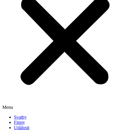
Menu
Svatby
Firmy
Události