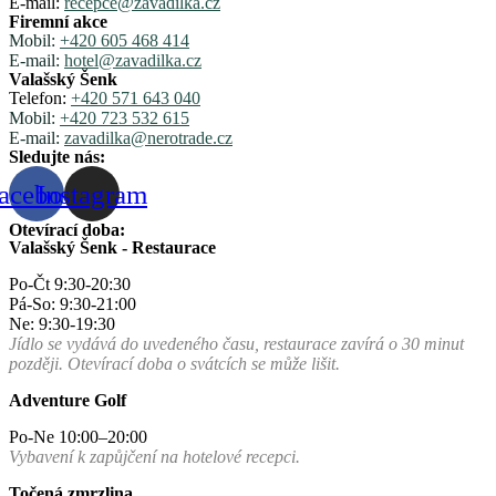
E-mail:
recepce@zavadilka.cz
Firemní akce
Mobil:
+420 605 468 414
E-mail:
hotel@zavadilka.cz
Valašský Šenk
Telefon:
+420 571 643 040
Mobil:
+420 723 532 615
E-mail:
zavadilka@nerotrade.cz
Sledujte nás:
acebook
Instagram
Otevírací doba:
Valašský Šenk - Restaurace
Po-Čt 9:30-20:30
Pá-So: 9:30-21:00
Ne: 9:30-19:30
Jídlo se vydává do uvedeného času, restaurace zavírá o 30 minut
později. Otevírací doba o svátcích se může lišit.
Adventure Golf
Po-Ne 10:00–20:00
Vybavení k zapůjčení na hotelové recepci.
Točená zmrzlina