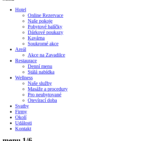
Hotel
Online Rezervace
Naše pokoje
Pobytové balíčky
Dárkové poukazy
Kavárna
Soukromé akce
Areál
Akce na Zavadilce
Restaurace
Denní menu
Stálá nabídka
Wellness
Naše služby
Masáže a procedury
Pro neubytované
Otevírací doba
Svatby
Firmy
Okolí
Události
Kontakt
menu 1/6