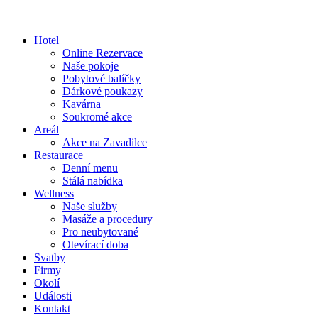
Hotel
Online Rezervace
Naše pokoje
Pobytové balíčky
Dárkové poukazy
Kavárna
Soukromé akce
Areál
Akce na Zavadilce
Restaurace
Denní menu
Stálá nabídka
Wellness
Naše služby
Masáže a procedury
Pro neubytované
Otevírací doba
Svatby
Firmy
Okolí
Události
Kontakt